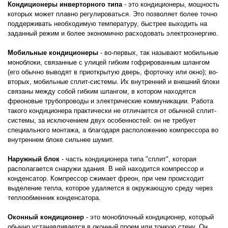
Кондиционеры инверторного типа
- это кондиционеры, мощность
которых может плавно регулироваться. Это позволяет более точно
поддерживать необходимую температуру, быстрее выходить на
заданный режим и более экономично расходовать электроэнергию.
Мобильные кондиционеры
- во-первых, так называют мобильные
моноблоки, связанные с улицей гибким гофрированным шлангом
(его обычно выводят в приоткрытую дверь, форточку или окно); во-
вторых, мобильные сплит-системы. Их внутренний и внешний блоки
связаны между собой гибким шлангом, в котором находятся
фреоновые трубопроводы и электрические коммуникации. Работа
такого кондиционера практически не отличается от обычной сплит-
системы, за исключением двух особенностей: он не требует
специального монтажа, а благодаря расположению компрессора во
внутреннем блоке сильнее шумит.
Наружный блок
- часть кондиционера типа "сплит", которая
располагается снаружи здания. В ней находится компрессор и
конденсатор. Компрессор сжимает фреон, при чем происходит
выделение тепла, которое удаляется в окружающую среду через
теплообменник конденсатора.
Оконный кондиционер
- это моноблочный кондиционер, который
обычно устанавливается в оконный проем или тонкую стену. Он